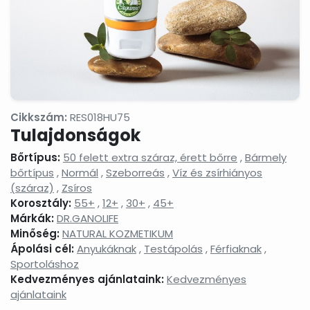
Cikkszám:
RES018HU75
Tulajdonságok
Bőrtípus:
50 felett extra száraz, érett bőrre
,
Bármely
bőrtípus
,
Normál
,
Szeborreás
,
Víz és zsírhiányos
(száraz)
,
Zsíros
Korosztály:
55+
,
12+
,
30+
,
45+
Márkák:
DR.GANOLIFE
Minőség:
NATURAL KOZMETIKUM
Ápolási cél:
Anyukáknak
,
Testápolás
,
Férfiaknak
,
Sportoláshoz
Kedvezményes ajánlataink:
Kedvezményes
ajánlataink