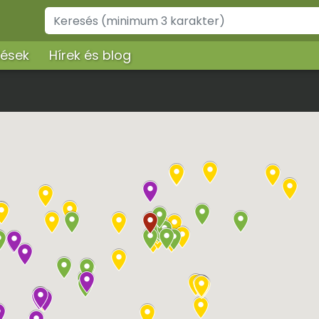
lések
Hírek és blog