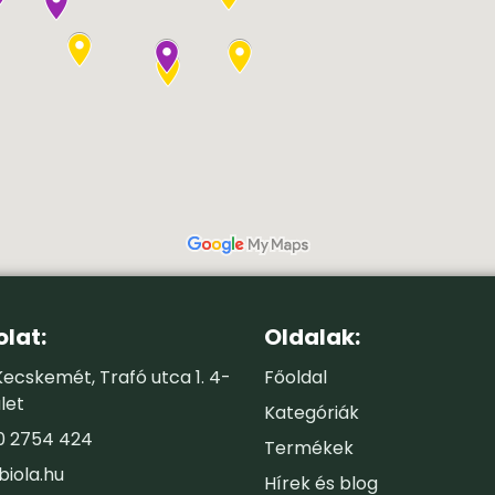
lat:
Oldalak:
ecskemét, Trafó utca 1. 4-
Főoldal
let
Kategóriák
0 2754 424
Termékek
biola.hu
Hírek és blog