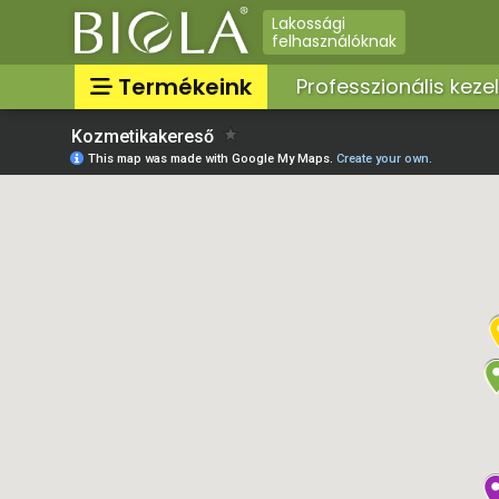
Lakossági
felhasználóknak
Termékeink
Professzionális keze
Professzionális termékek
Továbbértékesíthető
professzionális termékek
Lakossági termékek