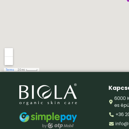
Kapcso
6000 K
es épü
+36 2
info@