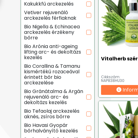
Kakukkfű arckezelés
Vetiver rejuvenáló
arckezelés férfiaknak
Bio Nigella & Echinacea
arckezelés érzékeny
bőrre
Bio Arónia anti-ageing
lifting arc- és dekoltázs
kezelés
Vitalherb szé
Bio Corallina & Tamanu
kismértékű rozaceával
érintett bőr bio
Cikkszám:
NAP838HU30
arckezelése
Infor
Bio Gránátalma & Argán
rejuvenáló arc- és
dekoltázs kezelés
Bio Tefaolaj arckezelés
aknés, zsíros bőrre
Bio Havasi Gyopár
bőrhalványító kezelés