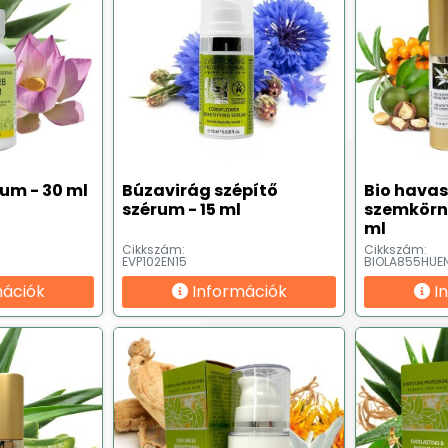
rum - 30 ml
Búzavirág szépítő
Bio havas
szérum - 15 ml
szemkörny
ml
Cikkszám:
Cikkszám:
EVP102EN15
BIOLA855HUE
mációk
Információk
I