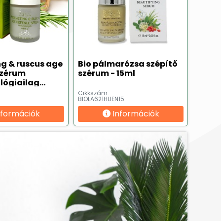
ng & ruscus age
Bio pálmarózsa szépítő
szérum
szérum - 15ml
lógiailag
) - 15 ml
Cikkszám:
BIOLA621HUEN15
nformációk
Információk