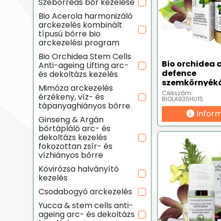
Szeborreás bőr kezelése
Bio Acerola harmonizáló
arckezelés kombinált
típusú bőrre bio
arckezelési program
Bio Orchidea Stem Cells
Bio orchidea 
Anti-ageing Lifting arc-
defence
és dekoltázs kezelés
szemkörnyék
Mimóza arckezelés
balzsam - 15 
Cikkszám:
érzékeny, víz- és
BIOLA935HU15
tápanyaghiányos bőrre
Infor
Ginseng & Argán
bőrtápláló arc- és
dekoltázs kezelés
fokozottan zsír- és
vízhiányos bőrre
Kövirózsa halványító
kezelés
Csodabogyó arckezelés
Yucca & stem cells anti-
ageing arc- és dekoltázs