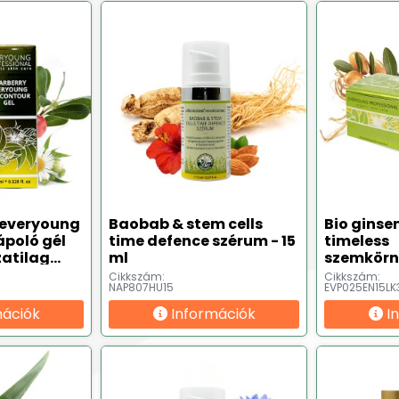
 everyoung
Baobab & stem cells
Bio ginse
poló gél
time defence szérum - 15
timeless
atilag
ml
szemkörny
5 ml
ml ⭕ Lejá
Cikkszám:
Cikkszám:
NAP807HU15
EVP025EN15LK
termék
mációk
Információk
I