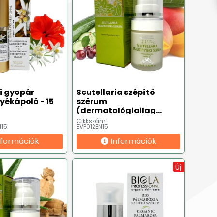
i gyopár
Scutellaria szépítő
ékápoló - 15
szérum
(dermatológiailag
tesztelt ✔) - 15 ml
Cikkszám:
N15
EVP012EN15
nformációk
Információk
Új