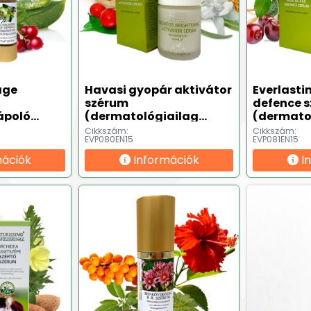
age
Havasi gyopár aktivátor
Everlasti
szérum
defence 
ápoló
(dermatológiailag
(dermato
ml
tesztelt ✔) - 15 ml
tesztelt ✔
Cikkszám:
Cikkszám:
EVP080EN15
EVP081EN15
mációk
Információk
I