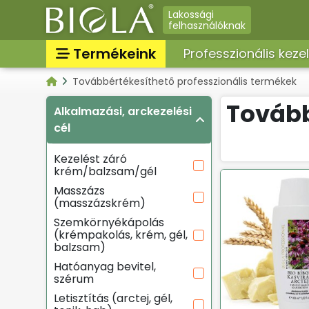
Lakossági
felhasználóknak
Termékeink
Professzionális keze
Továbbértékesíthető professzionális termékek
Professzionális termékek
Tovább
Alkalmazási, arckezelési
Továbbértékesíthető
professzionális termékek
cél
Lakossági termékek
Kezelést záró
krém/balzsam/gél
Masszázs
(masszázskrém)
Szemkörnyékápolás
(krémpakolás, krém, gél,
balzsam)
Hatóanyag bevitel,
szérum
Letisztítás (arctej, gél,