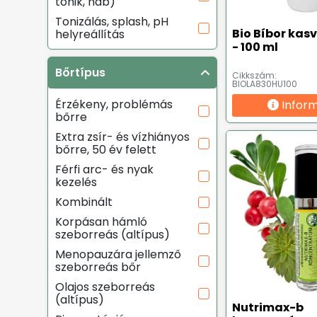
tonik, hab)
Tonizálás, splash, pH
Bio Bíbor kasv
helyreállítás
- 100 ml
Bőrtípus
Cikkszám:
BIOLA830HU100
Érzékeny, problémás
Infor
bőrre
Extra zsír- és vízhiányos
bőrre, 50 év felett
Férfi arc- és nyak
kezelés
Kombinált
Korpásan hámló
szeborreás (altípus)
Menopauzára jellemző
szeborreás bőr
Olajos szeborreás
(altípus)
Nutrimax-b