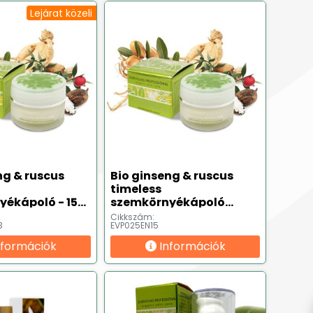
Lejárat közeli
ng & ruscus
Bio ginseng & ruscus
timeless
ékápoló - 15
szemkörnyékápoló
rat közeli
(bőrgyógyászatilag
Cikkszám:
3
EVP025EN15
tesztelt ✔) - 15 ml
nformációk
Információk