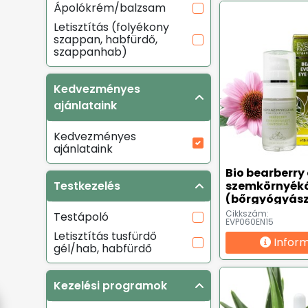
Ápolókrém/balzsam
Letisztítás (folyékony
szappan, habfürdő,
szappanhab)
Kedvezményes
ajánlataink
Kedvezményes
ajánlataink
Bio bearberry
Testkezelés
szemkörnyéká
(bőrgyógyász
tesztelt ✔) - 1
Cikkszám:
Testápoló
EVP060EN15
Letisztítás tusfürdő
Infor
gél/hab, habfürdő
Kezelési programok