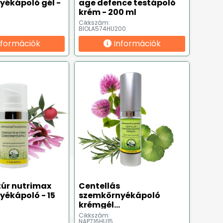
yékápoló gél -
age defence testápoló
krém - 200 ml
Cikkszám:
BIOLA574HU200
nformációk
Információk
úr nutrimax
Centellás
kápoló - 15
szemkörnyékápoló
krémgél
(dermatológiailag
Cikkszám:
NAP716HU15