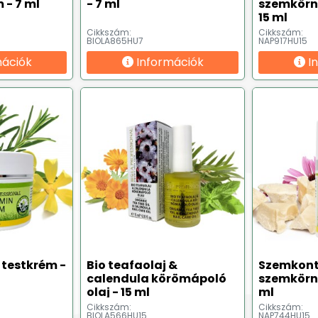
 - 7 ml
- 7 ml
szemkörn
15 ml
Cikkszám:
Cikkszám:
BIOLA865HU7
NAP917HU15
mációk
Információk
I
 testkrém -
Bio teafaolaj &
Szemkont
calendula körömápoló
szemkörnyé
olaj - 15 ml
ml
Cikkszám:
Cikkszám:
BIOLA566HU15
NAP744HU15