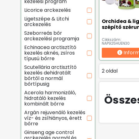
kezelési program
Licorice arckezelés
Ligetszépe & Litchi
Orchidea & li
arckezelés
szépítő széru
Szeborreás bőr
arckezelési programja
Cikkszám:
NAP925HUEN30
Echinacea arctisztító
Infor
kezelés aknés, zsíros
típusú bőrre
Scutellária arctisztító
2 oldal
kezelés dehidratált
bőrtől a normál
bőrtípusig
Acerola harmonizáló,
Össze
hidratáló kezelés
kombinált bőrre
Argán rejuvenáló kezelés
víz- és zsíhiányos, érett
bőrre
Ginseng age control
arckezelés normál és