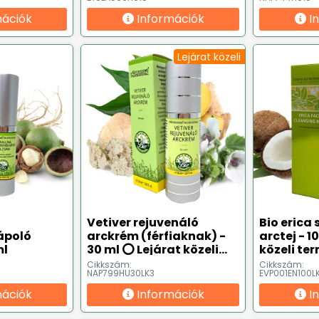
mációk
Információk
I
Lejárat közeli
Vetiver rejuvenáló
Bio erica
ápoló
arckrém (férfiaknak) -
arctej - 1
ml
30 ml ⭕ Lejárat közeli
közeli te
termék
Cikkszám:
Cikkszám:
NAP799HU30LK3
EVP001EN100L
mációk
Információk
I