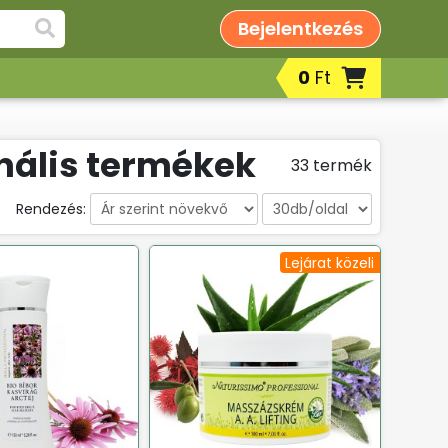
Bejelentkezés
0
Ft
nális termékek
33 termék
Rendezés:
Lejárat közeli