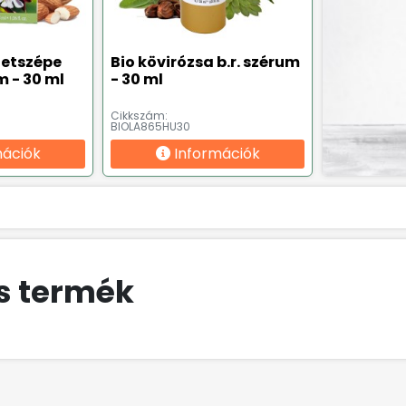
getszépe
Bio kövirózsa b.r. szérum
m - 30 ml
- 30 ml
Cikkszám:
BIOLA865HU30
mációk
Információk
s termék