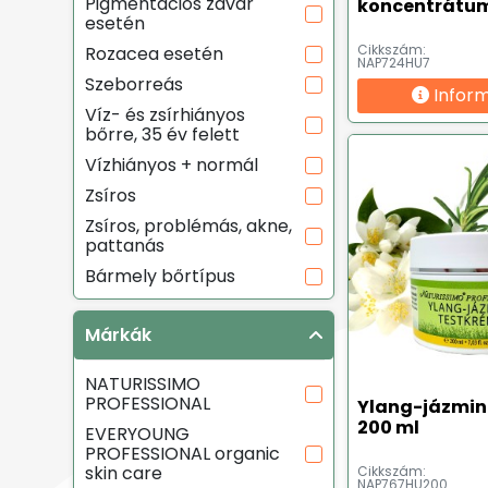
Pigmentációs zavar
koncentrátum
esetén
Cikkszám:
Rozacea esetén
NAP724HU7
Szeborreás
Infor
Víz- és zsírhiányos
bőrre, 35 év felett
Vízhiányos + normál
Zsíros
Zsíros, problémás, akne,
pattanás
Bármely bőrtípus
Márkák
NATURISSIMO
PROFESSIONAL
Ylang-jázmin
200 ml
EVERYOUNG
PROFESSIONAL organic
skin care
Cikkszám:
NAP767HU200