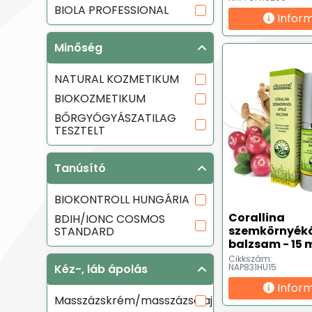
BIOLA PROFESSIONAL
Infor
Minőség
NATURAL KOZMETIKUM
BIOKOZMETIKUM
BŐRGYÓGYÁSZATILAG
TESZTELT
Tanúsító
BIOKONTROLL HUNGÁRIA
Corallina
BDIH/IONC COSMOS
szemkörnyék
STANDARD
balzsam - 15 
Cikkszám:
Kéz-, láb ápolás
NAP831HU15
Infor
Masszázskrém/masszázsolaj