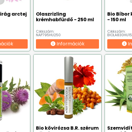
irág arctej
Olaszrizling
Bio Bíbor
krémhabfürdő - 250 ml
- 150 ml
Cikkszám:
Cikkszám:
NAP795HU250
BIOLA830HU1
mációk
Információk
I
Bio kövirózsa B.R. szérum
Szemvidí