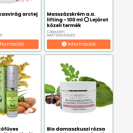
 kasvirág arctej
Masszázskrém a.a.
lifting - 100 ml ⭕ Lejárat
közeli termék
Cikkszám:
50
NAP721HU100LK3
nformációk
Információk
tófüves
Bio damaszkuszi rózsa