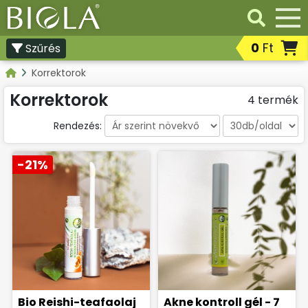
0
Ft
Szűrés
Professzionális termékek
Korrektorok
Továbbértékesíthető
professzionális termékek
Korrektorok
4 termék
Lakossági termékek
Rendezés:
-21%
Bio Reishi-teafaolaj
Akne kontroll gél - 7