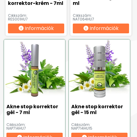
korrektor-krém - 7ml
ml
Cikkszám:
Cikkszám:
RES001HU7
NAT064HU7
Információk
Információk
Akne stop korrektor
Akne stop korrektor
gél - 7 ml
gél - 15 ml
Cikkszám:
Cikkszám:
NAP714HU7
NAP714HU15