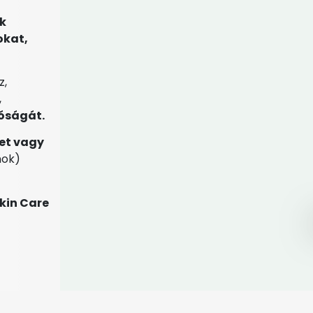
k
okat,
z,
,
óságát.
et vagy
nok)
kin Care