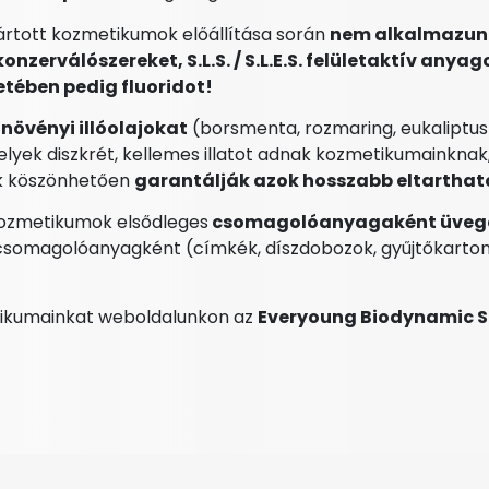
gyártott kozmetikumok előállítása során
nem alkalmazun
nzerválószereket, S.L.S. / S.L.E.S. felületaktív anyag
etében pedig fluoridot!
növényi illóolajokat
(borsmenta, rozmaring, eukaliptus
melyek diszkrét, kellemes illatot adnak kozmetikumainknak
ak köszönhetően
garantálják azok hosszabb eltarthat
kozmetikumok elsődleges
csomagolóanyagaként üveg
csomagolóanyagként (címkék, díszdobozok, gyűjtőkarto
tikumainkat weboldalunkon az
Everyoung Biodynamic S