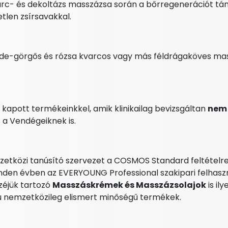
 arc- és dekoltázs masszázsa során a bőrregenerációt t
tetlen zsírsavakkal.
ade-görgős és rózsa kvarcos vagy más féldrágaköves ma
kapott termékeinkkel, amik klinikailag bevizsgáltan
ne
 a Vendégeiknek is.
tközi tanúsító szervezet a COSMOS Standard feltételr
minden évben az EVERYOUNG Professional szakipari felhasz
zéjük tartozó
Masszáskrémek és Masszázsolajok
is ily
ú nemzetközileg elismert minőségű termékek.