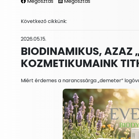
Megosztás
Megosztás
Következő cikkünk:
2026.05.15.
BIODINAMIKUS, AZAZ 
KOZMETIKUMAINK TIT
Miért érdemes a narancssárga „demeter” logóval