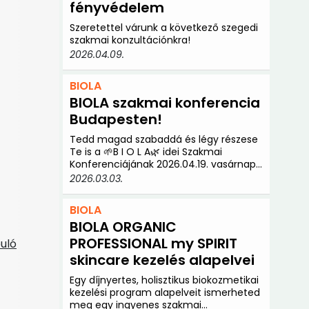
fényvédelem
Szeretettel várunk a következő szegedi
szakmai konzultációnkra!
2026.04.09.
BIOLA
BIOLA szakmai konferencia
Budapesten!
Tedd magad szabaddá és légy részese
Te is a 🌱B I O L A🌿 idei Szakmai
Konferenciájának 2026.04.19. vasárnap,
10:00 kezdettel! 🎊
2026.03.03.
BIOLA
BIOLA ORGANIC
PROFESSIONAL my SPIRIT
uló
skincare kezelés alapelvei
Egy díjnyertes, holisztikus biokozmetikai
kezelési program alapelveit ismerheted
meg egy ingyenes szakmai