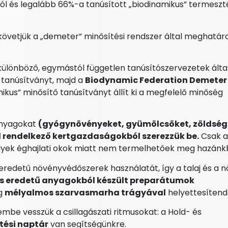
ból és legalább 66%-a tanúsított „biodinamikus” termeszt
övetjük a „demeter” minősítési rendszer által meghatár
ülönböző, egymástól független tanúsítószervezetek által
 tanúsítványt, majd a
Biodynamic Federation Demeter
kus” minősítő tanúsítványt állít ki a megfelelő minőség
anyagokat
(gyógynövényeket, gyümölcsöket, zöldség
 rendelkező kertgazdaságokból szerezzük be.
Csak a
elyek éghajlati okok miatt nem termelhetőek meg hazánk
 eredetű növényvédőszerek használatát, így a talaj és a 
es eredetű anyagokból készült preparátumok
g
mélyalmos szarvasmarha trágyával
helyettesítend
embe vesszük a csillagászati ritmusokat: a Hold- és
tési naptár
van segítségünkre.