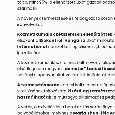
több, mint 95%-a ellenőrzött „bio” gazdálkodás
származik!
A növények termesztése és feldolgozása során k
irányelveket.
Kozmetikumaink kétszeresen ellenőrzöttek
k
elsőként a
Biokontroll Hungária
„bio” minősítő
International
nemzetközileg elismert „biodinami
igazolására.
A kozmetikumainkhoz felhasznált növényi alap
elsődlegesen magyar,
„demeter” tanúsítással
növényi alapanyagokat vásároljuk külföldről, m
A termesztés során
kerülni kell a mesterséges
vitalitásának fokozására
kizárólag természet
használhatóak, a
műtrágya alkalmazása pedi
A vetés, a művelés és a betakarítás során figyel
bolygóállásokat, melyhez a
Maria Thun-féle ve