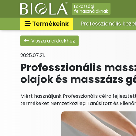
Lakossági
felhasználóknak
Termékeink
Professzionális keze
Professzionális termékek
Vissza a cikkekhez
Továbbértékesíthető
2025.07.21.
professzionális termékek
Professzionális mas
Lakossági termékek
olajok és masszázs g
Miért használjunk Professzionális célra fejleszt
termékeket Nemzetközileg Tanúsított és Ellenő