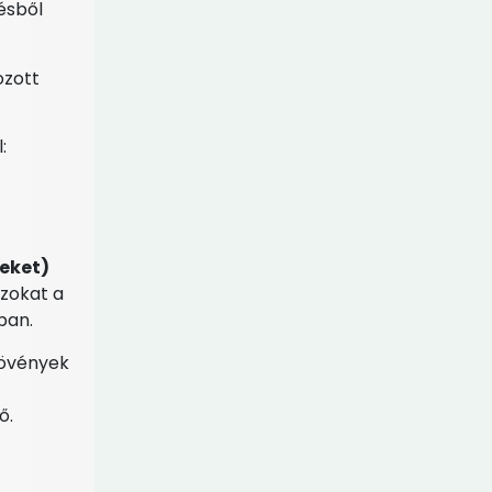
ésből
ozott
:
eket)
zokat a
ban.
növények
ő.