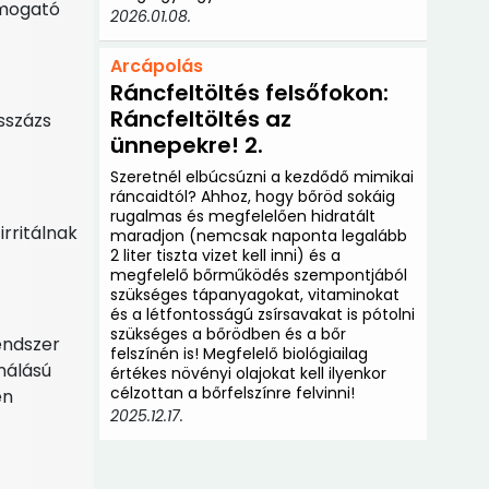
ámogató
webináriumon.
2026.01.08.
Arcápolás
Ráncfeltöltés felsőfokon:
Ráncfeltöltés az
sszázs
ünnepekre! 2.
Szeretnél elbúcsúzni a kezdődő mimikai
ráncaidtól? Ahhoz, hogy bőröd sokáig
rugalmas és megfelelően hidratált
m
irritálnak
maradjon (nemcsak naponta legalább
2 liter tiszta vizet kell inni) és a
megfelelő bőrműködés szempontjából
szükséges tápanyagokat, vitaminokat
és a létfontosságú zsírsavakat is pótolni
szükséges a bőrödben és a bőr
endszer
felszínén is! Megfelelő biológiailag
nálású
értékes növényi olajokat kell ilyenkor
célzottan a bőrfelszínre felvinni!
en
2025.12.17.