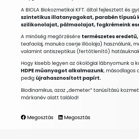
A BIOLA Biokozmetikai KFT. által fejlesztett és 
szintetikus illatanyagokat, parabén típusú ko
szilikonolajat, pálmaolajat, fogkrémeink es
A minőség megőrzésére
természetes eredetű, 
teafaolaj, manuka cserje illóolaja) használunk, 
valamint antiszeptikus (fertőtlenítő) hatásukn
Hogy kisebb legyen az ökológiai lábnyomunk a 
HDPE műanyagot alkalmazunk
, másodlagos 
pedig
újrahasznosított papírt.
Biodinamikus, azaz „demeter” tanúsítású kozme
márkanév alatt találod!
Megosztás
Megosztás