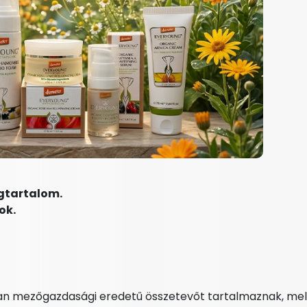
gtartalom.
ok.
an mezőgazdasági eredetű összetevőt tartalmaznak, me