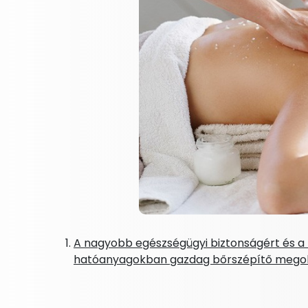
A nagyobb egészségügyi biztonságért és a 
hatóanyagokban gazdag bőrszépítő megold