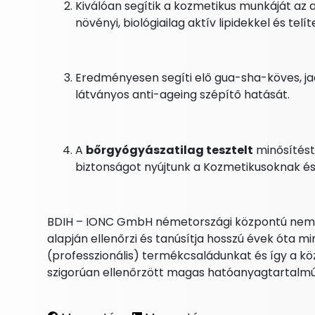
Kiválóan segítik a kozmetikus munkáját az
növényi, biológiailag aktív lipidekkel és telí
Eredményesen segíti elő gua-sha-köves, j
látványos anti-ageing szépítő hatását.
A
bőrgyógyászatilag tesztelt
minősítést 
biztonságot nyújtunk a Kozmetikusoknak és
BDIH – IONC GmbH németországi központú nemze
alapján ellenőrzi és tanúsítja hosszú évek óta 
(professzionális) termékcsaládunkat és így a kö
szigorúan ellenőrzött magas hatóanyagtartalm