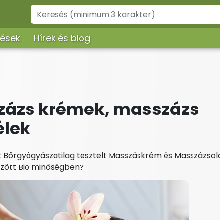
lések
Hírek és blog
százs krémek, masszázs
élek
ett Bőrgyógyászatilag tesztelt Masszáskrém és Masszázsol
rzött Bio minőségben?