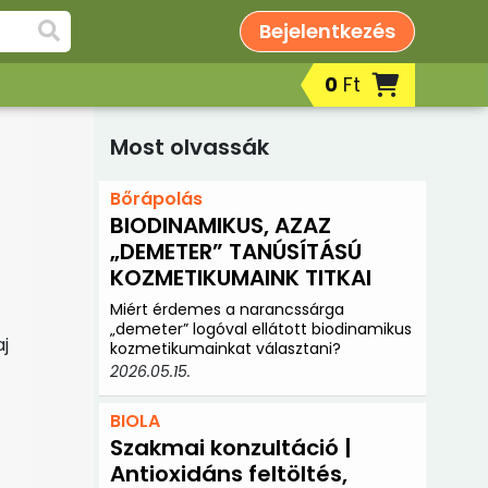
Bejelentkezés
0
Ft
Most olvassák
Bőrápolás
BIODINAMIKUS, AZAZ
„DEMETER” TANÚSÍTÁSÚ
KOZMETIKUMAINK TITKAI
Miért érdemes a narancssárga
„demeter” logóval ellátott biodinamikus
aj
kozmetikumainkat választani?
2026.05.15.
BIOLA
Szakmai konzultáció |
Antioxidáns feltöltés,