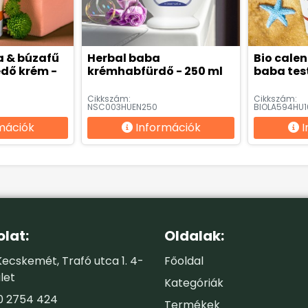
a & búzafű
Herbal baba
Bio calen
dő krém -
krémhabfürdő - 250 ml
baba tes
Cikkszám:
Cikkszám:
NSC003HUEN250
BIOLA594HU1
mációk
Információk
I
lat:
Oldalak:
ecskemét, Trafó utca 1. 4-
Főoldal
let
Kategóriák
0 2754 424
Termékek