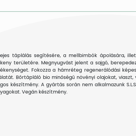
s táplálás segítésére, a mellbimbók ápolására, illetv
zékeny területére. Megnyugvást jelent a sajgó, bereped
rzékenységet. Fokozza a hámréteg regenerálódási képes
latát. Bőrtápláló bio minőségű növényi olajokat, viaszt
ágos készítmény. A gyártás során nem alkalmazunk S.L.S.-
anyagokat. Vegán készítmény.