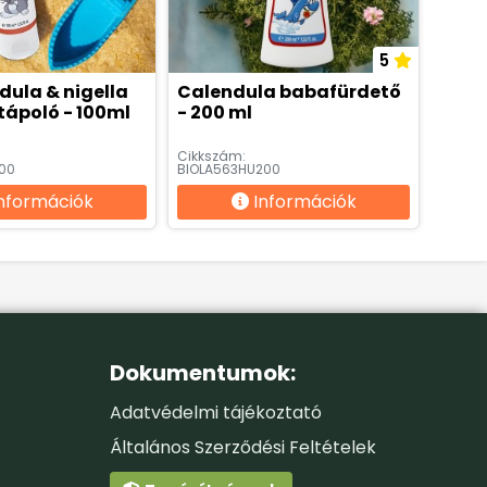
5
dula & nigella
Calendula babafürdető
tápoló - 100ml
- 200 ml
Cikkszám:
00
BIOLA563HU200
nformációk
Információk
Dokumentumok:
Adatvédelmi tájékoztató
Általános Szerződési Feltételek