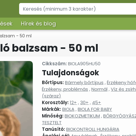
lések
Hírek és blog
alzsam - 50 ml
ó balzsam - 50 ml
Cikkszám:
BIOLA905HU50
Tulajdonságok
Bőrtípus:
Bármely bőrtípus
,
Érzékeny hóf
Érzékeny, problémás
,
Normál
,
Víz és zsír
(száraz)
Korosztály:
12+
,
30+
,
45+
Márkák:
BIOLA
,
BIOLA FOR BABY
Minőség:
BIOKOZMETIKUM
,
BŐRGYÓGYÁSZ
TESZTELT
Tanúsító:
BIOKONTROLL HUNGÁRIA
Ápolási cél:
Anyukáknak
,
Érzékeny, prob