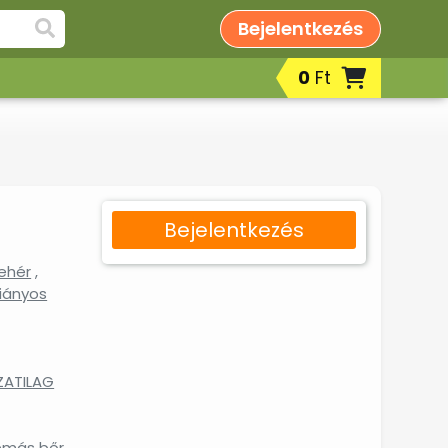
Bejelentkezés
0
Ft
Bejelentkezés
ehér
,
hiányos
ATILAG
lémás bőr
,