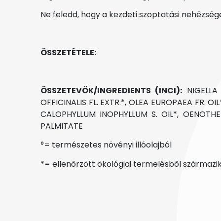
Ne feledd, hogy a kezdeti szoptatási nehézség
ÖSSZETÉTELE:
ÖSSZETEVŐK/INGREDIENTS (INCI):
NIGELLA 
OFFICINALIS FL. EXTR.*, OLEA EUROPAEA FR. O
CALOPHYLLUM INOPHYLLUM S. OIL*, OENOTHER
PALMITATE
°= természetes növényi illóolajból
*= ellenőrzött ökológiai termelésből származi