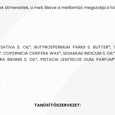
ek átmenetiek, a mell, illetve a mellbimbó megszokja a fo
SATIVA S. OIL*, BUTYROSPERMUM PARKII S. BUTTER*
IL*, COPERNICIA CERIFERA WAX*, SESAMUM INDICUM S. OIL
A BIENNIS S. OIL*, PISTACIA LENTISCUS GUM, PARFUM°,
k
TANÚSÍTÓSZERVEZET: