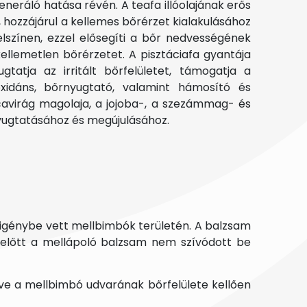
neráló hatása révén. A teafa illóolajának erős
t, hozzájárul a kellemes bőrérzet kialakulásához
lszínen, ezzel elősegíti a bőr nedvességének
llemetlen bőrérzetet. A pisztáciafa gyantája
atja az irritált bőrfelületet, támogatja a
oxidáns, bőrnyugtató, valamint hámosító és
cavirág magolaja, a jojoba-, a szezámmag- és
nyugtatásához és megújulásához.
 igénybe vett mellbimbók területén. A balzsam
 előtt a mellápoló balzsam nem szívódott be
tve a mellbimbó udvarának bőrfelülete kellően