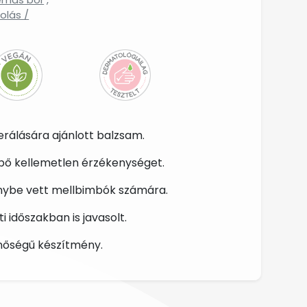
olás /
rálására ajánlott balzsam.
épő kellemetlen érzékenységet.
génybe vett mellbimbók számára.
 időszakban is javasolt.
inőségű készítmény.