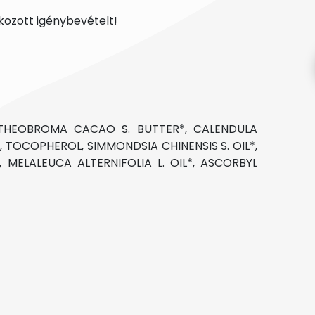
kozott igénybevételt!
, THEOBROMA CACAO S. BUTTER*, CALENDULA
*, TOCOPHEROL, SIMMONDSIA CHINENSIS S. OIL*,
 MELALEUCA ALTERNIFOLIA L. OIL*, ASCORBYL