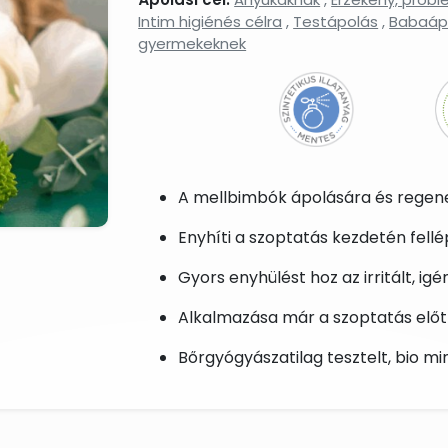
Intim higiénés célra
,
Testápolás
,
Babaáp
gyermekeknek
A mellbimbók ápolására és regene
Enyhíti a szoptatás kezdetén fell
Gyors enyhülést hoz az irritált, i
Alkalmazása már a szoptatás előtti
Bőrgyógyászatilag tesztelt, bio m