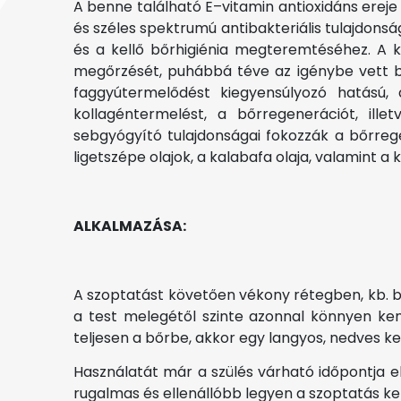
A benne található E–vitamin antioxidáns ereje
és széles spektrumú antibakteriális tulajdonság
és a kellő bőrhigiénia megteremtéséhez. A k
megőrzését, puhábbá téve az igénybe vett bő
faggyútermelődést kiegyensúlyozó hatású, 
kollagéntermelést, a bőrregenerációt, ill
sebgyógyító tulajdonságai fokozzák a bőrreg
ligetszépe olajok, a kalabafa olaja, valamint
ALKALMAZÁSA:
A szoptatást követően vékony rétegben, kb. b
a test melegétől szinte azonnal könnyen ke
teljesen a bőrbe, akkor egy langyos, nedves k
Használatát már a szülés várható időpontja e
rugalmas és ellenállóbb legyen a szoptatás ke