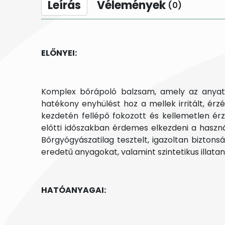
Leírás
Vélemények
(0)
ELŐNYEI:
Komplex bőrápoló balzsam, amely az anyateje
hatékony enyhülést hoz a mellek irritált, ér
kezdetén fellépő fokozott és kellemetlen é
előtti időszakban érdemes elkezdeni a haszná
Bőrgyógyászatilag tesztelt, igazoltan biztons
eredetű anyagokat, valamint szintetikus illat
HATÓANYAGAI: