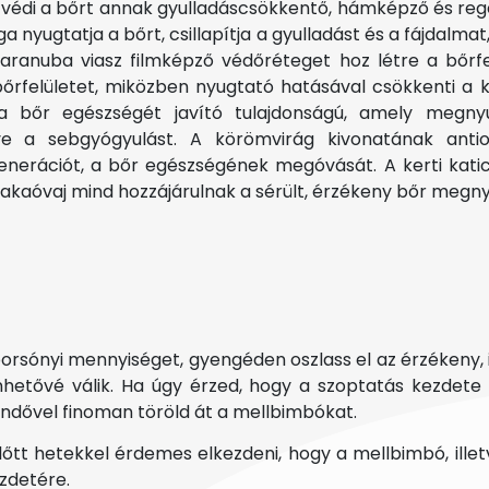
 védi a bőrt annak gyulladáscsökkentő, hámképző és rege
a nyugtatja a bőrt, csillapítja a gyulladást és a fájdalma
aranuba viasz filmképző védőréteget hoz létre a bőrfe
rfelületet, miközben nyugtató hatásával csökkenti a ke
a bőr egészségét javító tulajdonságú, amely megnyugt
etve a sebgyógyulást. A körömvirág kivonatának anti
enerációt, a bőr egészségének megóvását. A kerti kati
 a kakaóvaj mind hozzájárulnak a sérült, érzékeny bőr meg
orsónyi mennyiséget, gyengéden oszlass el az érzékeny,
nhetővé válik. Ha úgy érzed, hogy a szoptatás kezdete
endővel finoman töröld át a mellbimbókat.
lőtt hetekkel érdemes elkezdeni, hogy a mellbimbó, ille
zdetére.