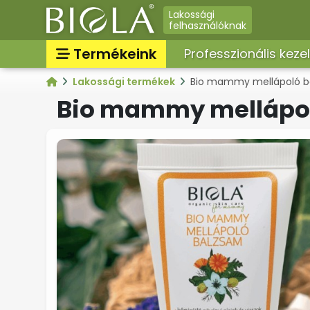
Lakossági
felhasználóknak
Termékeink
Professzionális keze
Lakossági termékek
Bio mammy mellápoló b
Professzionális termékek
Bio mammy mellápol
Továbbértékesíthető
professzionális termékek
Lakossági termékek