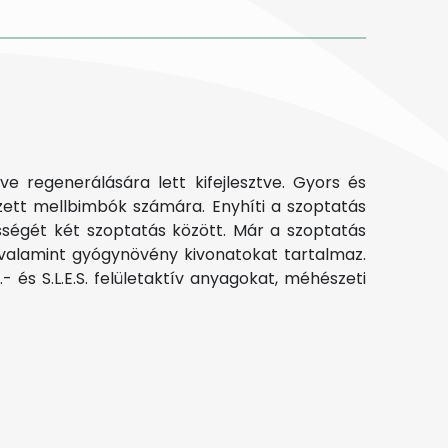
e regenerálására lett kifejlesztve. Gyors és
ezett mellbimbók számára. Enyhíti a szoptatás
ségét két szoptatás között. Már a szoptatás
, valamint gyógynövény kivonatokat tartalmaz.
 és S.L.E.S. felületaktív anyagokat, méhészeti