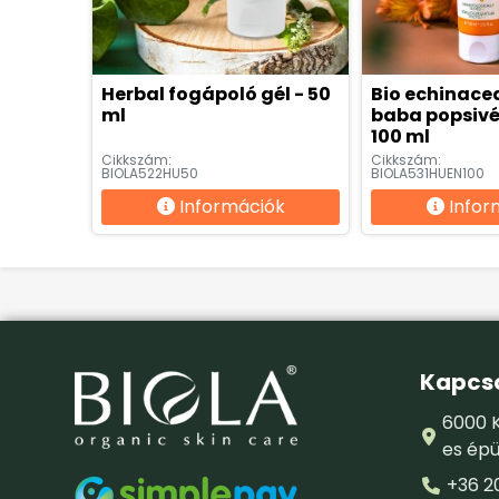
Herbal fogápoló gél - 50
Bio echinace
ml
baba popsivé
100 ml
Cikkszám:
Cikkszám:
BIOLA522HU50
BIOLA531HUEN100
Információk
Infor
Kapcso
6000 K
es épü
+36 2