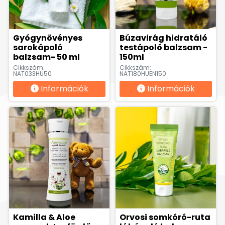
Gyógynövényes
Búzavirág hidratáló
sarokápoló
testápoló balzsam -
balzsam- 50 ml
150ml
Cikkszám:
Cikkszám:
NAT033HU50
NAT180HUEN150
Információk
Információk
Kamilla & Aloe
Orvosi somkóró-ruta