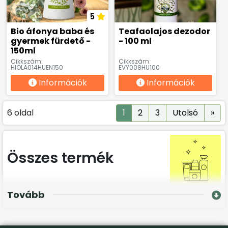
5
Bio áfonya baba és
Teafaolajos dezodor
gyermek fürdető -
- 100 ml
150ml
Cikkszám:
Cikkszám:
HIOLA014HUEN150
EVY008HU100
Információk
Információk
Nex
6 oldal
1
2
3
Utolsó
»
Összes termék
Tovább