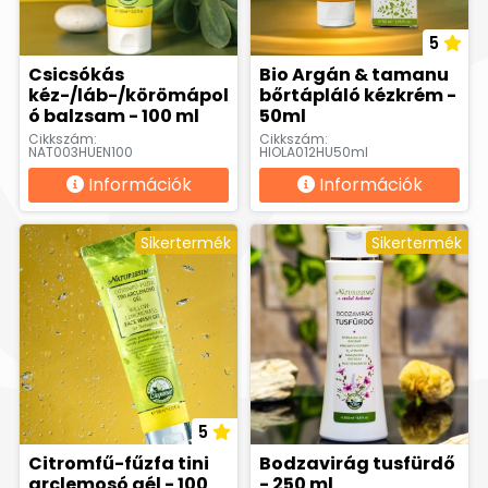
5
Csicsókás
Bio Argán & tamanu
kéz-/láb-/körömápol
bőrtápláló kézkrém -
ó balzsam - 100 ml
50ml
Cikkszám:
Cikkszám:
NAT003HUEN100
HIOLA012HU50ml
Információk
Információk
Sikertermék
Sikertermék
5
Citromfű-fűzfa tini
Bodzavirág tusfürdő
arclemosó gél - 100
- 250 ml