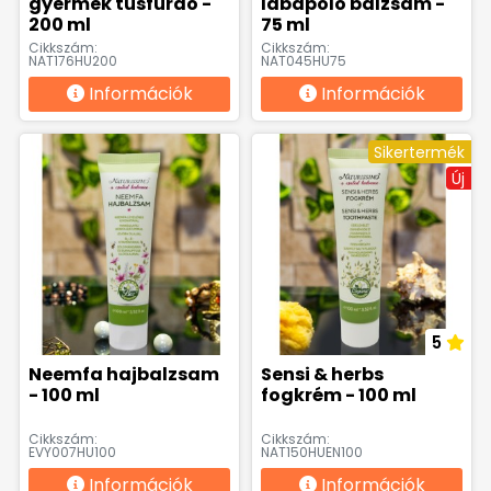
gyermek tusfürdő -
lábápoló balzsam -
200 ml
75 ml
Cikkszám:
Cikkszám:
NAT176HU200
NAT045HU75
Információk
Információk
Sikertermék
Új
5
Neemfa hajbalzsam
Sensi & herbs
- 100 ml
fogkrém - 100 ml
Cikkszám:
Cikkszám:
EVY007HU100
NAT150HUEN100
Információk
Információk