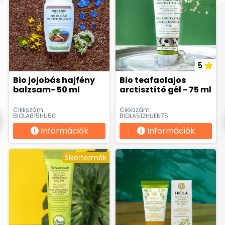
5
Bio jojobás hajfény
Bio teafaolajos
balzsam- 50 ml
arctisztító gél - 75 ml
Cikkszám:
Cikkszám:
BIOLA815HU50
BIOLA512HUEN75
Információk
Információk
Sikertermék