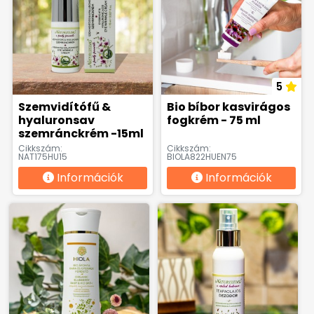
5
Szemvidítófű &
Bio bíbor kasvirágos
hyaluronsav
fogkrém - 75 ml
szemránckrém -15ml
Cikkszám:
Cikkszám:
NAT175HU15
BIOLA822HUEN75
Információk
Információk