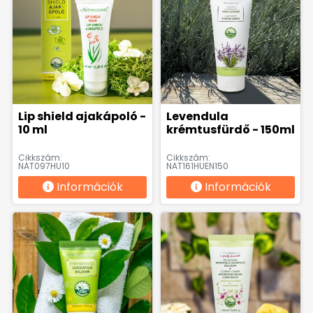
Lip shield ajakápoló -
Levendula
10 ml
krémtusfürdő - 150ml
Cikkszám:
Cikkszám:
NAT097HU10
NAT161HUEN150
Információk
Információk