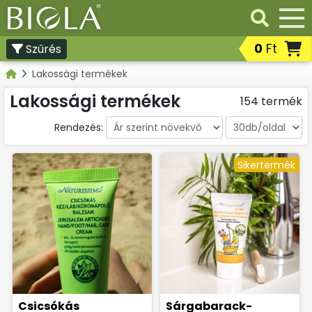
0
Ft
Szűrés
Professzionális termékek
Lakossági termékek
Továbbértékesíthető
professzionális termékek
Lakossági termékek
154 termék
Lakossági termékek
Rendezés:
Sikertermék
Csicsókás
Sárgabarack-