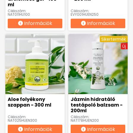
ml
Cikkszám:
Cikkszám:
NAT011HU100
EVY001HUEN250
Információk
Információk
Sikertermék
Új
Aloe folyékony
Jázmin hidratáló
szappan - 300 ml
testápoló balzsam -
200ml
Cikkszám:
Cikkszám:
NAT025HUEN300
NAT178HUEN200
Információk
Információk