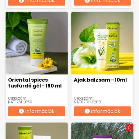
Információk
Információk
Oriental spices
Ajak balzsam - 10ml
tusfürdő gél - 150 ml
Cikkszám:
Cikkszám:
NAT126HU150
NAT023HUEN10
Információk
Információk
Új