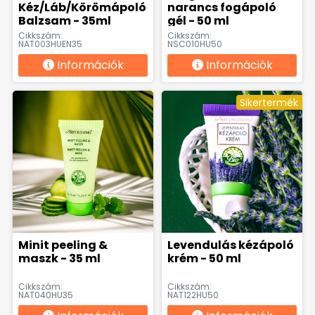
Kéz/Láb/Körömápoló
narancs fogápoló
Balzsam - 35ml
gél - 50 ml
Cikkszám:
Cikkszám:
NAT003HUEN35
NSC010HU50
Információk
Információk
Sikertermék
Minit peeling &
Levendulás kézápoló
maszk - 35 ml
krém - 50 ml
Cikkszám:
Cikkszám:
NAT040HU35
NAT122HU50