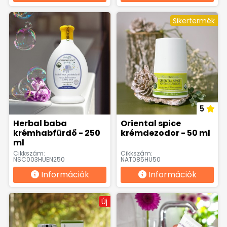
Sikertermék
5
Herbal baba
Oriental spice
krémhabfürdő - 250
krémdezodor - 50 ml
ml
Cikkszám:
Cikkszám:
NSC003HUEN250
NAT085HU50
Információk
Információk
Új