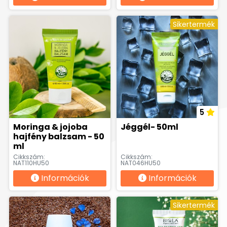
Sikertermék
5
Moringa & jojoba
Jéggél- 50ml
hajfény balzsam - 50
ml
Cikkszám:
Cikkszám:
NAT110HU50
NAT046HU50
Információk
Információk
Sikertermék